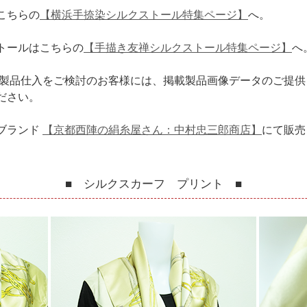
こちらの
【横浜手捺染シルクストール特集ページ】
へ。
トールはこちらの
【手描き友禅シルクストール特集ページ】
へ
や製品仕入をご検討のお客様には、掲載製品画像データのご提
ださい。
ブランド
【京都西陣の絹糸屋さん：中村忠三郎商店】
にて販売
■ シルクスカーフ プリント ■