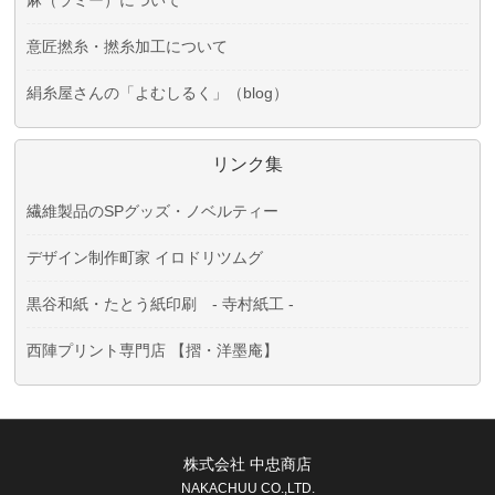
意匠撚糸・撚糸加工について
絹糸屋さんの「よむしるく」（blog）
リンク集
繊維製品のSPグッズ・ノベルティー
デザイン制作町家 イロドリツムグ
黒谷和紙・たとう紙印刷 - 寺村紙工 -
西陣プリント専門店 【摺・洋墨庵】
株式会社 中忠商店
NAKACHUU CO.,LTD.