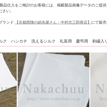
や製品仕入をご検討のお客様には、掲載製品画像データのご提
ださい。
ブランド
【京都西陣の絹糸屋さん：中村忠三郎商店】
にて販売
シルク ハンカチ 洗えるシルク 礼装用 慶弔用 刺繍入