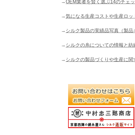
→
OEM業者を賢く選ぶ14のチェ
→
気になる生産コストや生産ロッ
→
シルク製品の実績品写真（製品
→
シルクの糸についての情報と紡
→
シルクの製品づくりや生産に関するサポー