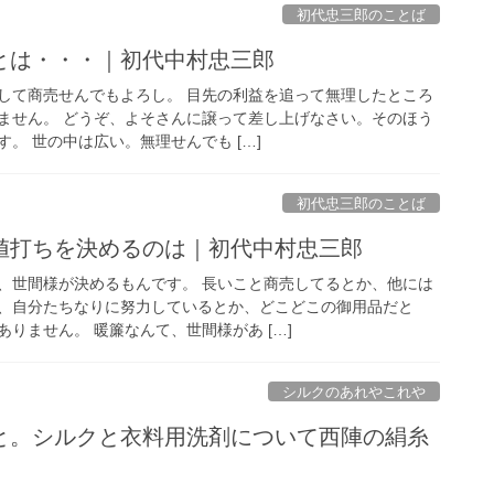
初代忠三郎のことば
とは・・・｜初代中村忠三郎
して商売せんでもよろし。 目先の利益を追って無理したところ
ません。 どうぞ、よそさんに譲って差し上げなさい。そのほう
。 世の中は広い。無理せんでも […]
初代忠三郎のことば
値打ちを決めるのは｜初代中村忠三郎
、世間様が決めるもんです。 長いこと商売してるとか、他には
、自分たちなりに努力しているとか、どこどこの御用品だと
りません。 暖簾なんて、世間様があ […]
シルクのあれやこれや
と。シルクと衣料用洗剤について西陣の絹糸