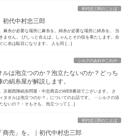
初代忠三郎のことば
｜初代中村忠三郎
。麻糸が必要な場所に麻糸を。綿糸が必要な場所に綿糸を。 当
きません。 ぴしっと合えば、しゃんとその役を果たします。合
に糸は駄目になります。 人も同 […]
シルクのあれやこれや
オルは泡立つのか？泡立たないのか？どっち
陣の絹糸屋が解説します。
。京都西陣絹糸問屋・中忠商店のWEB番頭でございます。 さ
ィタオルは泡立つのか？」についてのお話です。 ・シルクの浴
ないの？・そもそも、泡立つって […]
初代忠三郎のことば
「商売」を。｜初代中村忠三郎