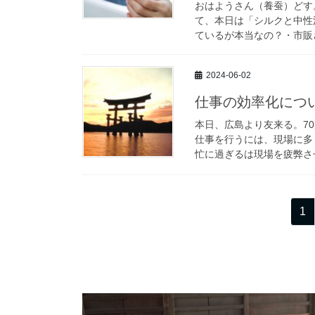
おはようさん（養蚕）どす
て、本日は「シルクと中性
ているが本当なの？・市販さ
2024-06-02
仕事の効率化につ
本日、広島より友来る。7
仕事を行うには、現場に多
忙に過ぎるは現場を疲弊させ
投
固
1
稿
定
ペ
の
ー
ペ
ジ
ー