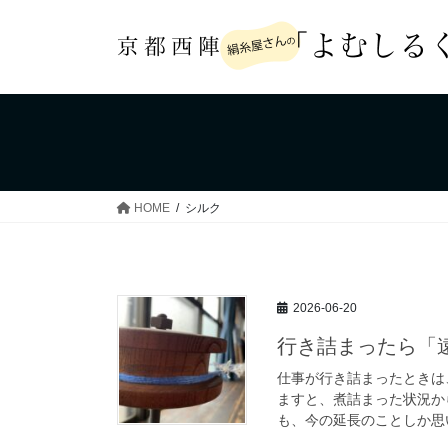
コ
ナ
ン
ビ
テ
ゲ
ン
ー
ツ
シ
へ
ョ
ス
ン
キ
に
ッ
移
HOME
シルク
プ
動
2026-06-20
行き詰まったら「
仕事が行き詰まったときは
ますと、煮詰まった状況か
も、今の延長のことしか思い