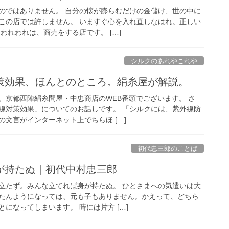
のではありません。 自分の懐が膨らむだけの金儲け、世の中に
この店では許しません。 いますぐ心を入れ直しなはれ。正しい
われわれは、商売をする店です。 […]
シルクのあれやこれや
策効果、ほんとのところ。絹糸屋が解説。
。京都西陣絹糸問屋・中忠商店のWEB番頭でございます。 さ
線対策効果」についてのお話しです。 「シルクには、紫外線防
文言がインターネット上でちらほ […]
初代忠三郎のことば
が持たぬ｜初代中村忠三郎
立たず。みんな立てれば身が持たぬ。 ひとさまへの気遣いは大
たんようになっては、元も子もありません。かえって、どちら
になってしまいます。 時には片方 […]