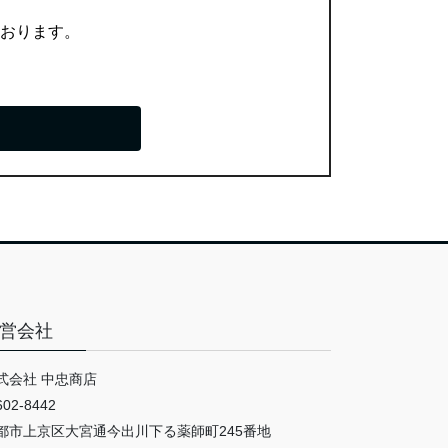
ております。
営会社
式会社 中忠商店
02-8442
都市上京区大宮通今出川下る薬師町245番地