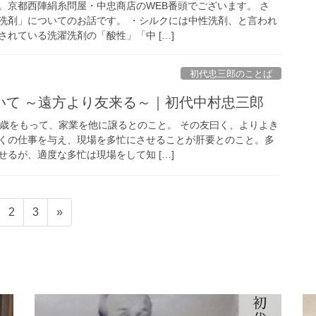
。京都西陣絹糸問屋・中忠商店のWEB番頭でございます。 さ
洗剤」についてのお話です。 ・シルクには中性洗剤、と言われ
れている洗濯洗剤の「酸性」「中 […]
初代忠三郎のことば
いて ～遠方より友来る～｜初代中村忠三郎
0歳をもって、家業を他に譲るとのこと。 その友曰く、よりよき
くの仕事を与え、現場を多忙にさせることが肝要とのこと。多
るが、適度な多忙は現場をして知 […]
固
固
2
3
»
定
定
ペ
ペ
ー
ー
ジ
ジ