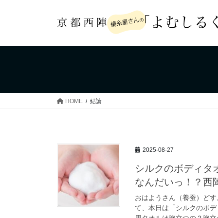
コ
ナ
ン
ビ
テ
ゲ
ン
ー
ツ
シ
へ
ョ
ス
ン
キ
に
ッ
移
HOME
結論
プ
動
2025-08-27
シルクのボディタ
なんだいっ！？西
おはようさん（養蚕）どす
て、本日は「シルクのボデ
用タオルは泡立つの？泡立た