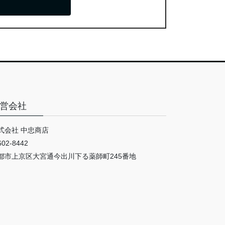
営会社
式会社 中忠商店
02-8442
都市上京区大宮通今出川下る薬師町245番地