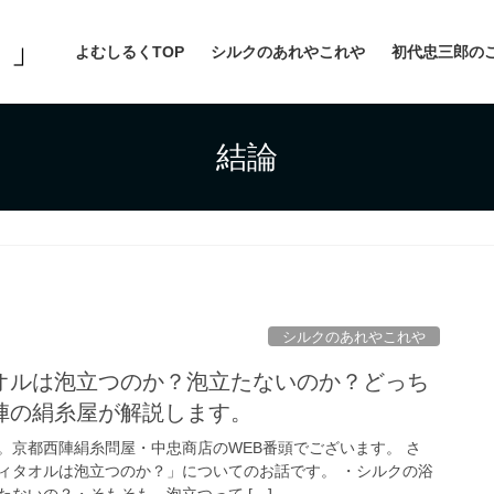
よむしるくTOP
シルクのあれやこれや
初代忠三郎の
結論
シルクのあれやこれや
オルは泡立つのか？泡立たないのか？どっち
陣の絹糸屋が解説します。
。京都西陣絹糸問屋・中忠商店のWEB番頭でございます。 さ
ィタオルは泡立つのか？」についてのお話です。 ・シルクの浴
ないの？・そもそも、泡立つって […]