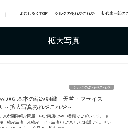
よむしるくTOP
シルクのあれやこれや
初代忠三郎の
拡大写真
シルクのあれやこれや
ol.002 基本の編み組織 天竺・フライス
ス ～拡大写真あれやこれや～
。京都西陣絹糸問屋・中忠商店のWEB番頭でございます。 さ
織・編み生地（丸編みニット生地）についてのお話です。※シ
いてはこちら。 今回は、基本の編 […]