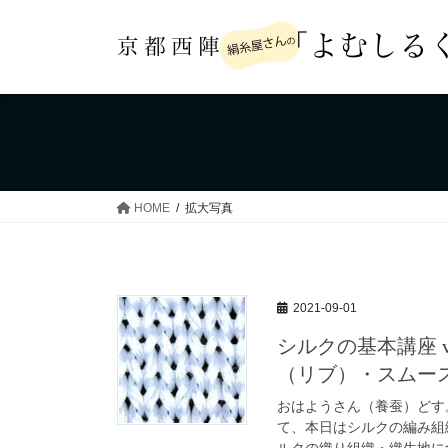
コ
ナ
ン
ビ
テ
ゲ
ン
ー
ツ
シ
へ
ョ
ス
ン
キ
に
ッ
移
HOME
拡大写真
プ
動
2021-09-01
シルクの基本講座 v
（リブ）・スムー
おはようさん（養蚕）どす
て、本日はシルクの編み組
ルクの織り組織・織生地につ