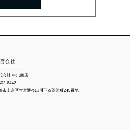
営会社
式会社 中忠商店
02-8442
都市上京区大宮通今出川下る薬師町245番地