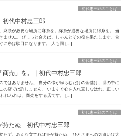
初代忠三郎のことば
｜初代中村忠三郎
。麻糸が必要な場所に麻糸を。綿糸が必要な場所に綿糸を。 当
きません。 ぴしっと合えば、しゃんとその役を果たします。合
に糸は駄目になります。 人も同 […]
初代忠三郎のことば
「商売」を。｜初代中村忠三郎
のではありません。 自分の懐が膨らむだけの金儲け、世の中に
この店では許しません。 いますぐ心を入れ直しなはれ。正しい
われわれは、商売をする店です。 […]
初代忠三郎のことば
が持たぬ｜初代中村忠三郎
立たず。みんな立てれば身が持たぬ。 ひとさまへの気遣いは大