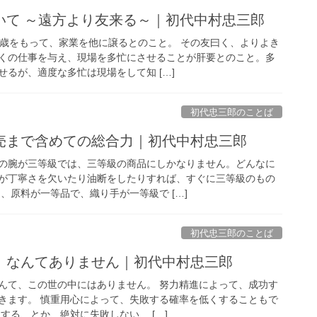
いて ～遠方より友来る～｜初代中村忠三郎
0歳をもって、家業を他に譲るとのこと。 その友曰く、よりよき
くの仕事を与え、現場を多忙にさせることが肝要とのこと。多
るが、適度な多忙は現場をして知 […]
初代忠三郎のことば
売まで含めての総合力｜初代中村忠三郎
の腕が三等級では、三等級の商品にしかなりません。どんなに
が丁寧さを欠いたり油断をしたりすれば、すぐに三等級のもの
、原料が一等品で、織り手が一等級で […]
初代忠三郎のことば
」なんてありません｜初代中村忠三郎
んて、この世の中にはありません。 努力精進によって、成功す
きます。 慎重用心によって、失敗する確率を低くすることもで
する、とか、絶対に失敗しない、 […]