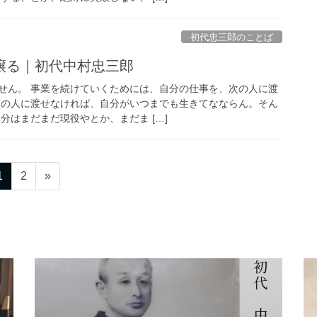
初代忠三郎のことば
譲る｜初代中村忠三郎
せん。 事業を続けていくためには、自分の仕事を、次の人に渡
次の人に渡せなければ、自分がいつまでも生きてなならん。そん
分はまだまだ現役やとか、まだま […]
固
固
1
2
»
定
定
ペ
ペ
ー
ー
ジ
ジ