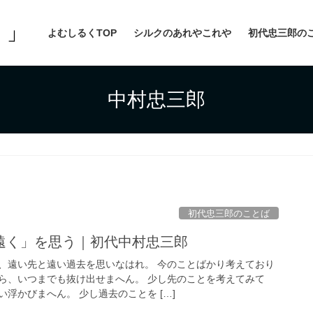
よむしるくTOP
シルクのあれやこれや
初代忠三郎の
中村忠三郎
初代忠三郎のことば
遠く」を思う｜初代中村忠三郎
、遠い先と遠い過去を思いなはれ。 今のことばかり考えており
ら、いつまでも抜け出せまへん。 少し先のことを考えてみて
浮かびまへん。 少し過去のことを […]