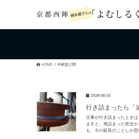
コ
ナ
ン
ビ
テ
ゲ
ン
ー
ツ
シ
へ
ョ
ス
ン
キ
に
ッ
移
HOME
中村忠三郎
プ
動
2026-06-20
行き詰まったら「
仕事が行き詰まったときは
ますと、煮詰まった状況か
も、今の延長のことしか思い