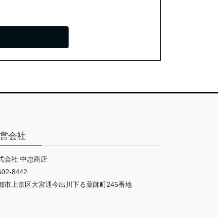
営会社
式会社 中忠商店
02-8442
都市上京区大宮通今出川下る薬師町245番地