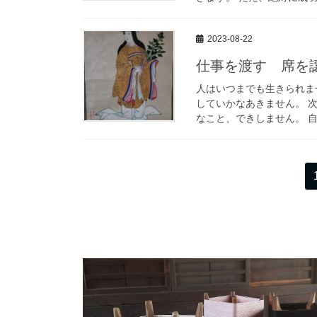
2023-08-22
仕事を渡す 席を
人はいつまでも生きられま
していかなあきません。 
なこと、できしません。 自
投
稿
の
ペ
ー
ジ
送