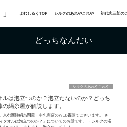
よむしるくTOP
シルクのあれやこれや
初代忠三郎の
どっちなんだい
シルクのあれやこれや
オルは泡立つのか？泡立たないのか？どっち
陣の絹糸屋が解説します。
。京都西陣絹糸問屋・中忠商店のWEB番頭でございます。 さ
ィタオルは泡立つのか？」についてのお話です。 ・シルクの浴
ないの？・そもそも、泡立つって […]