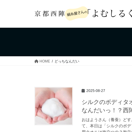
コ
ナ
ン
ビ
テ
ゲ
ン
ー
ツ
シ
へ
ョ
ス
ン
キ
に
ッ
移
HOME
どっちなんだい
プ
動
2025-08-27
シルクのボディタ
なんだいっ！？西
おはようさん（養蚕）どす
て、本日は「シルクのボデ
用タオルは泡立つの？泡立た