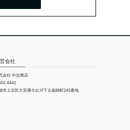
営会社
式会社 中忠商店
02-8442
都市上京区大宮通今出川下る薬師町245番地