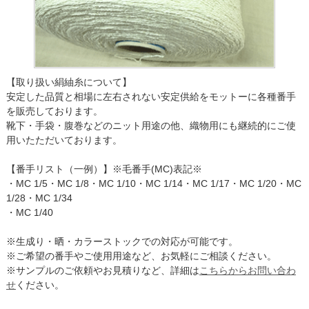
【取り扱い絹紬糸について】
安定した品質と相場に左右されない安定供給をモットーに各種番手
を販売しております。
靴下・手袋・腹巻などのニット用途の他、織物用にも継続的にご使
用いたただいております。
【番手リスト（一例）】※毛番手(MC)表記※
・MC 1/5・MC 1/8・MC 1/10・MC 1/14・MC 1/17・MC 1/20・MC
1/28・MC 1/34
・MC 1/40
※生成り・晒・カラーストックでの対応が可能です。
※ご希望の番手やご使用用途など、お気軽にご相談ください。
※サンプルのご依頼やお見積りなど、詳細は
こちらからお問い合わ
せ
ください。