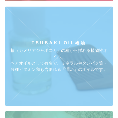
TSUBAKI OIL
椿油
椿（カメリアジャポニカ）の種から採れる植物性オ
イル。
ヘアオイルとして有名で、ミネラルやタンパク質・
各種ビタミン類も含まれる「潤い」のオイルです。